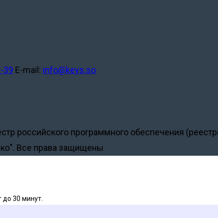
2-39
E-mail:
info@keys.so
естр российского программного обеспечения (реест
ко". Все права защищены
 до 30 минут.