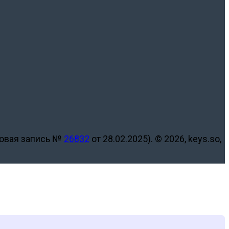
ровая запись №
26832
от 28.02.2025).
© 2026, keys.so,