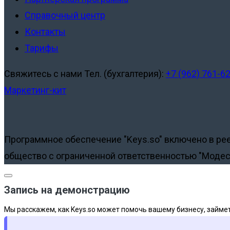
Справочный центр
Контакты
Тарифы
Свяжитесь с нами
Тел. (бухгалтерия):
+7 (962) 761-6
Маркетинг-кит
Программное обеспечение "Keys.so" включено в ре
общество с ограниченной ответственностью "Модес
Запись на демонстрацию
Мы расскажем, как Keys.so может помочь вашему бизнесу, займет