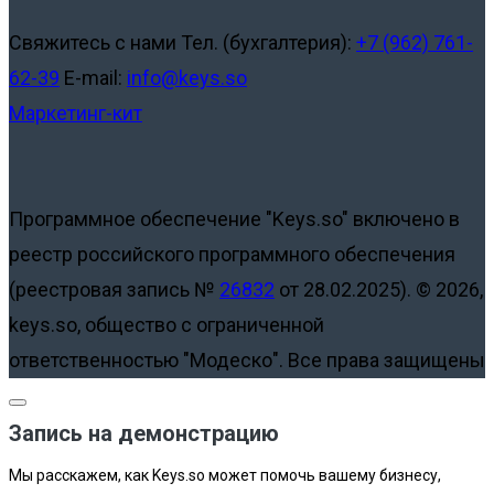
Свяжитесь с нами
Тел. (бухгалтерия):
+7 (962) 761-
62-39
E-mail:
info@keys.so
Маркетинг-кит
Программное обеспечение "Keys.so" включено в
реестр российского программного обеспечения
(реестровая запись №
26832
от 28.02.2025).
© 2026,
keys.so, общество с ограниченной
ответственностью "Модеско". Все права защищены
Запись на демонстрацию
Мы расскажем, как Keys.so может помочь вашему бизнесу,