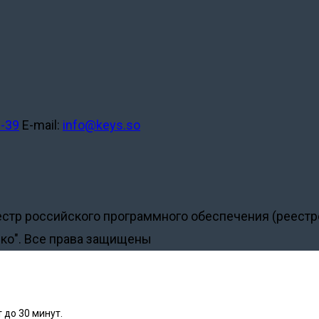
2-39
E-mail:
info@keys.so
естр российского программного обеспечения (реест
ко". Все права защищены
 до 30 минут.