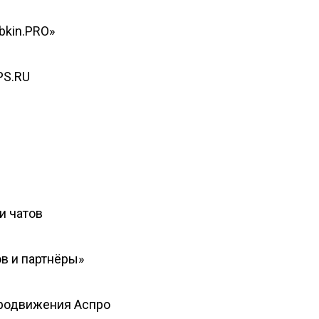
bkin.PRO»
PS.RU
и чатов
в и партнёры»
продвижения Аспро