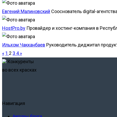
Евгений Малиновский
Сооснователь digital-агентства
HostPro.by
Провайдер и хостинг-компания в Респуб
Ильхом Чакканбаев
Руководитель диджитал продук
«
1
2
3
4
»
Конкуренты
во всех красках
Навигация
Авторы блога