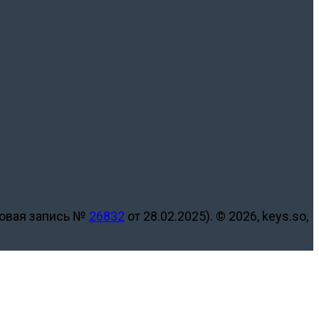
ровая запись №
26832
от 28.02.2025).
© 2026, keys.so,