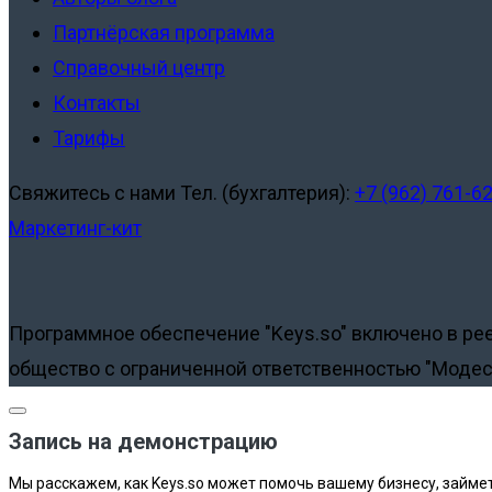
Партнёрская программа
Справочный центр
Контакты
Тарифы
Свяжитесь с нами
Тел. (бухгалтерия):
+7 (962) 761-6
Маркетинг-кит
Программное обеспечение "Keys.so" включено в ре
общество с ограниченной ответственностью "Модес
Запись на демонстрацию
Мы расскажем, как Keys.so может помочь вашему бизнесу, займет