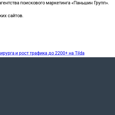
агентства поискового маркетинга «Паньшин Групп».
их сайтов.
рурга и рост трафика до 2200+ на Tilda