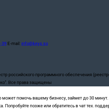
2-39
E-mail:
info@keys.so
естр российского программного обеспечения (реест
ко". Все права защищены
o может помочь вашему бизнесу, займет до 30 минут.
. Попробуйте позже или обратитесь в чат тех. подд