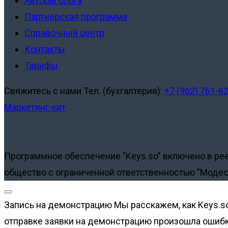
Авторы блога
Партнёрская программа
Справочный центр
Контакты
Тарифы
Свяжитесь с нами
Тел. (бухгалтерия):
+7 (962) 761-6
Маркетинг-кит
Программное обеспечение "Keys.so" включено в ре
общество с ограниченной ответственностью "Модес
Запись на демонстрацию
Мы расскажем, как Keys.s
отправке заявки на демонстрацию произошла ошибка