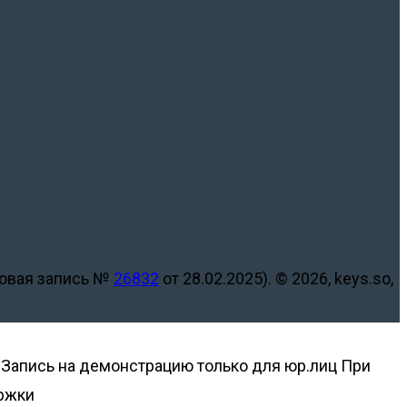
ровая запись №
26832
от 28.02.2025).
© 2026, keys.so,
Запись на демонстрацию только для юр.лиц
При
ержки