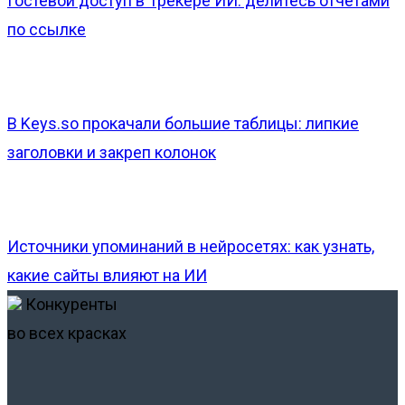
Гостевой доступ в Трекере ИИ: делитесь отчётами
по ссылке
В Keys.so прокачали большие таблицы: липкие
заголовки и закреп колонок
Источники упоминаний в нейросетях: как узнать,
какие сайты влияют на ИИ
Конкуренты
во всех красках